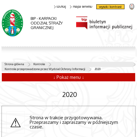
szukaj
mapa serwisu
wysoki kontrast
BIP - KARPACKI
ODDZIAŁ STRAŻY
GRANICZNEJ
Strona główna
Kontrole
Kontrole przeprowadzone przez Wydział Ochrony Informacji
2020
↓ Pokaż menu ↓
2020
Strona w trakcie przygotowywania.
Przepraszamy i zapraszamy w późniejszym
czasie.