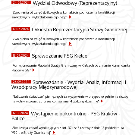
Wydział Odwodowy (Reprezentacyjny)
24.06.2024
"Zwolnienia od zajęć służbowych w kontekście podnoszenia kwalifikacji
zawodowych i wykształcenia ogólnego"
Orkiestra Reprezentacyjna Straży Granicznej
19.07.2024
"Zwolnienia od zajęć służbowych w kontekście podnoszenia kwalifikacji
zawodowych i wykształcenia ogólnego"
Sprawozdanie PSG Kielce
18.09.2024
"Funkcjonowanie Placówki Straży Granicznej w Kielcach po zmianie Komendanta
Placówki SG"
Sprawozdanie - Wydział Analiz, Informacji i
26.09.2024
Współpracy Międzynarodowej
"Naliczanie świadczeń pieniężnych za wyżywienie w przypadku pełnienia służby
na wolnym powietrzu przez co najmniej 4 godziny dziennie"
Wystąpienie pokontrolne - PSG Kraków -
12.12.2024
Balice
„Realizacja zadań wynikających z art. 37 ust 3 ustawy z dnia 12 października
1990 r. o Straży Granicznej”