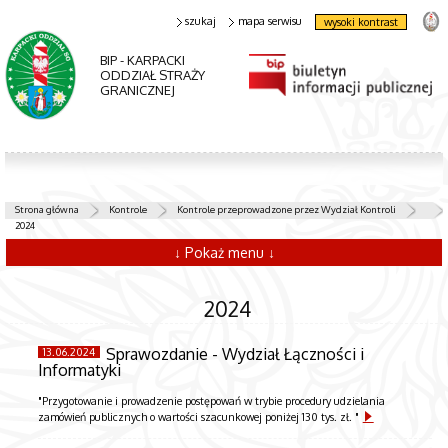
szukaj
mapa serwisu
wysoki kontrast
BIP - KARPACKI
ODDZIAŁ STRAŻY
GRANICZNEJ
Strona główna
Kontrole
Kontrole przeprowadzone przez Wydział Kontroli
2024
↓ Pokaż menu ↓
2024
Sprawozdanie - Wydział Łączności i
13.06.2024
Informatyki
"Przygotowanie i prowadzenie postępowań w trybie procedury udzielania
zamówień publicznych o wartości szacunkowej poniżej 130 tys. zł. "